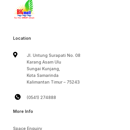
Location

Jl. Untung Surapati No. 08
Karang Asam Ulu
Sungai Kunjang,
Kota Samarinda
Kalimantan Timur – 75243
(0541) 274888
More Info
Space Enquiry