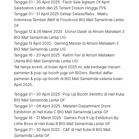
Tanggal 01 – 30 April 2025 : Flash Sale Agleam Of April
Salebration Lebih dari 25 Tenant Diskon Hingga 75%
Tanggal 01 – 31 April 2025 Setiap Selasa/Rabu : Waktu
Indonesia Tambah Aktif di Foodcout BIG Mall Samarinda Lantai
GF
Tanggal 12 & 26 Maret 2025 : Donor Darah di Atrium Mahakam 3
BIG Mall Samarinda Lantai UG
Tanggal 13 April 2025 : Gaming Master di Atrium Mahakam 3
BIG Mall Samarinda Lantai UG
Tanggal 16 – 20 April 2025 : Kaltim Fair di Atrium Mahakam
Utama BIG Mall Samarinda Lantai UG
Tak hanya event, di bulan April 2025 ini, ada berbagai macam
pameran & pop-up booth juga loh BIGers. Berikut daftar
pameran & pop-up booth di BIG Mall Samarinda selama bulan
April 2025;
Tanggal 01 – 30 April 2025 : Pop Up Booth Skintific di Hall Kutai
BIG Mall Samarinda Lantai GF
Tanggal 01 – 06 April 2025 : Matahari Department Store
Exhibition di Hall Kutai C BIG Mall Samarinda Lantai GF
Tanggal 16 – 31 Maret 2025 : Games Pick It Up Exhibition By
Little Boss di Hall Kutai B BIG Mall Samarinda Lantai GF
Tanggal 01 – 30 April 2025 : C&F di Hall Kutai B BIG Mall
Samarinda Lantai GF