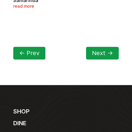
Samarinda
read more
←
Prev
Next
→
SHOP
DINE