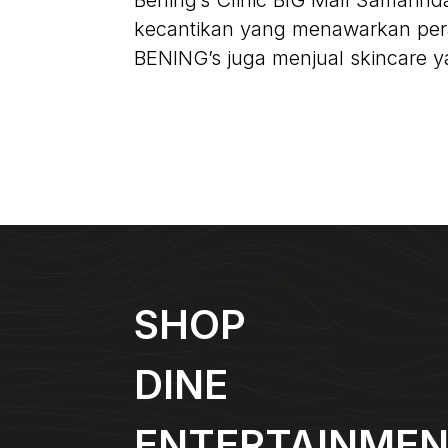
Bening’s Clinic BIG Mall Samarind
kecantikan yang menawarkan pera
BENING’s juga menjual skincare y
SHOP
DINE
ENTERTAINME