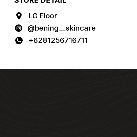
STORE DETAIL
LG Floor
@bening__skincare
+6281256716711