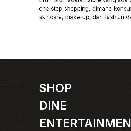
Brun Brun adalah store yang ada
one stop shopping, dimana kons
skincare, make-up, dan fashion d
SHOP
DINE
ENTERTAINME