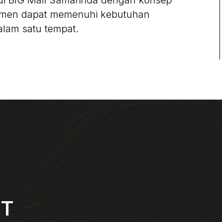
 di BIG Mall Samarinda dengan konsep
umen dapat memenuhi kebutuhan
alam satu tempat.
NT