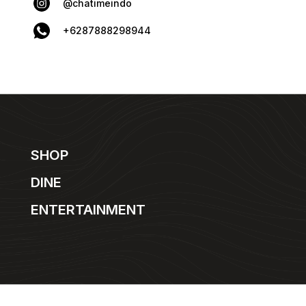
@chatimeindo
+6287888298944
SHOP
DINE
ENTERTAINMENT