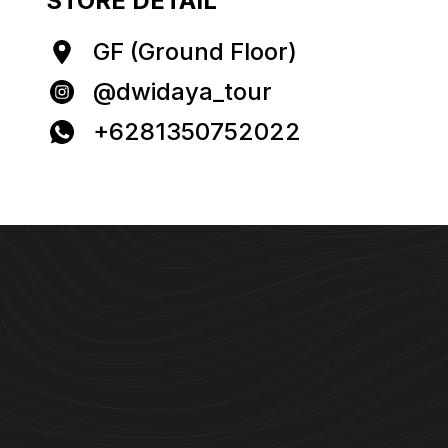
STORE DETAIL
GF (Ground Floor)
@dwidaya_tour
+6281350752022