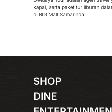
Dwidaya Tour adalah agen travel 
kapal, serta paket tur liburan da
di BIG Mall Samarinda.
SHOP
DINE
ENTERTAINME