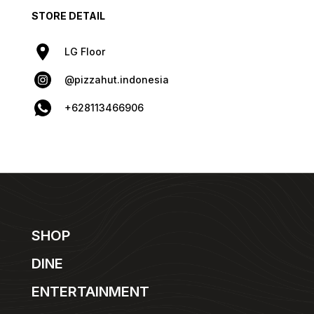
STORE DETAIL
LG Floor
@pizzahut.indonesia
+628113466906
SHOP
DINE
ENTERTAINMENT