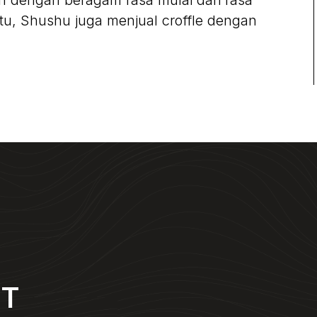
 dengan beragam rasa mulai dari rasa
 itu, Shushu juga menjual croffle dengan
NT