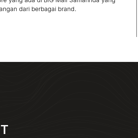
tore yang ada di BIG Mall Samarinda yang
ngan dari berbagai brand.
NT