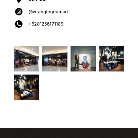
@wranglerjeansid
+6281256171189