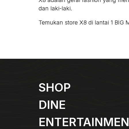
X8 adalah gerai fashion yang me
dan laki-laki.
Temukan store X8 di lantai 1 BIG 
SHOP
DINE
ENTERTAINME