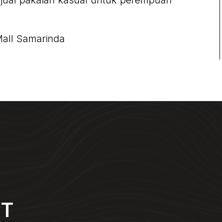
njual pakaian kasual untuk perempuan
Mall Samarinda
NT