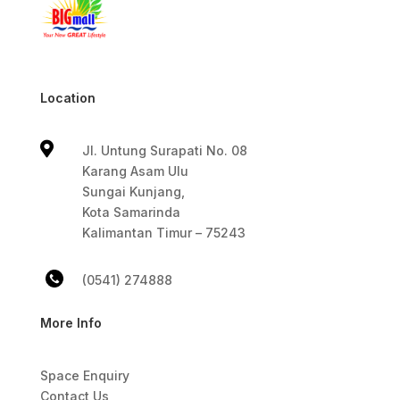
Location

Jl. Untung Surapati No. 08
Karang Asam Ulu
Sungai Kunjang,
Kota Samarinda
Kalimantan Timur – 75243
(0541) 274888
More Info
Space Enquiry
Contact Us