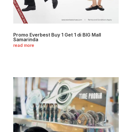
Promo Everbest Buy 1 Get 1 di BIG Mall
Samarinda
read more