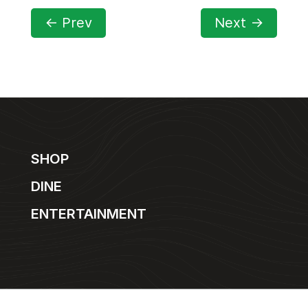
←
Prev
Next
→
SHOP
DINE
ENTERTAINMENT