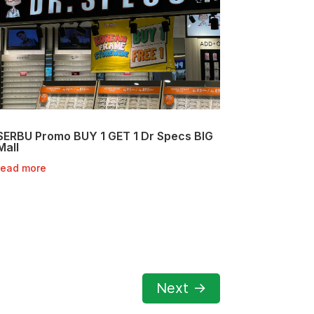
SERBU Promo BUY 1 GET 1 Dr Specs BIG
Mall
read more
Next
→