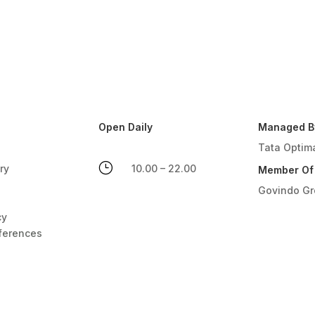
Open Daily
Managed B
Tata Optim
}
ry
10.00 – 22.00
Member Of
Govindo G
cy
ferences