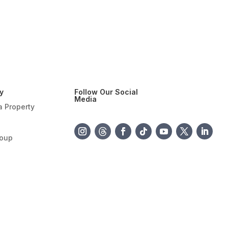
y
Follow Our Social
Media
a Property
roup