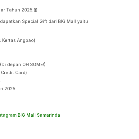
ear Tahun 2025.🧧
apatkan Special Gift dari BIG Mall yaitu
s Kertas Angpao)
 (Di depan OH SOME!)
Credit Card)
.
ari 2025
stagram BIG Mall Samarinda