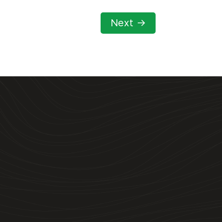
Next
→