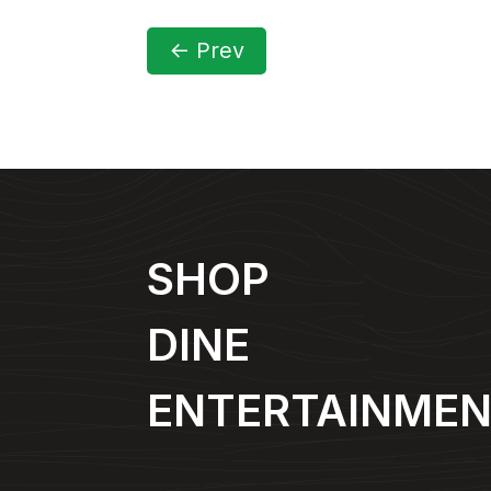
←
Prev
SHOP
DINE
ENTERTAINME