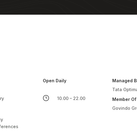
Open Daily
Managed B
Tata Optim
}
ry
10.00 – 22.00
Member Of
Govindo G
cy
ferences