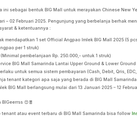
a ini sebagai bentuk BIG Mall untuk merayakan Chinese New Y
ri – 02 Februari 2025. Pengunjung yang berbelanja berhak mend
 syarat & ketentuannya :
k mendapatkan 1 set Official Angpao Imlek BIG Mall 2025 (5 pc
ngpao per 1 struk)
(Minimal pembelanjaan Rp. 250.000,- untuk 1 struk)
rvice BIG Mall Samarinda Lantai Upper Ground & Lower Ground
erlaku untuk semua sistem pembayaran (Cash, Debit, Qris, EDC, 
a tenant kategori apa saja yang berada di BIG Mall Samarinda
ek BIG Mall berlangsung mulai dari 13 Januari 2025 – 12 Febru
a BIGeerrss 😍🧧
 tenant atau event terbaru di BIG Mall Samarinda bisa follow
In