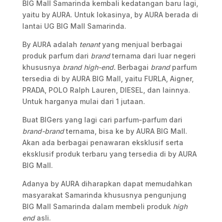
BIG Mall Samarinda kembali kedatangan baru lagi,
yaitu by AURA. Untuk lokasinya, by AURA berada di
lantai UG BIG Mall Samarinda.
By AURA adalah
tenant
yang menjual berbagai
produk parfum dari
brand
ternama dari luar negeri
khususnya
brand high-end.
Berbagai
brand
parfum
tersedia di by AURA BIG Mall, yaitu FURLA, Aigner,
PRADA, POLO Ralph Lauren, DIESEL, dan lainnya.
Untuk harganya mulai dari 1 jutaan.
Buat BIGers yang lagi cari parfum-parfum dari
brand-brand
ternama, bisa ke by AURA BIG Mall.
Akan ada berbagai penawaran eksklusif serta
eksklusif produk terbaru yang tersedia di by AURA
BIG Mall.
Adanya by AURA diharapkan dapat memudahkan
masyarakat Samarinda khususnya pengunjung
BIG Mall Samarinda dalam membeli produk
high
end
asli.