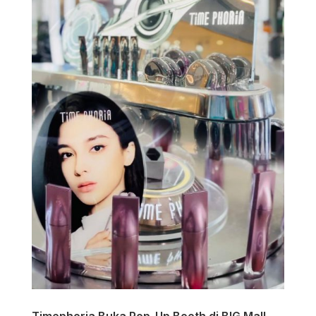
Timephoria Buka Pop-Up Booth di BIG Mall