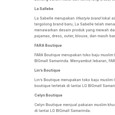
La Sallebe
La Sabelle merupakan
lifestyle brand
lokal a
tergolong brand baru, La Sabelle telah men
menawarkan desain produk yang mewah dan mem
pajamas, dress, outer, blouse, dan masih ba
FARA Boutique
FARA Boutique merupakan toko baju muslim l
BIGmall Samarinda. Menyambut lebaran, FAR
Lin’s Boutique
Lin’s Boutique merupakan toko baju muslim l
boutique terletak di lantai LG BIGmall Samar
Celyn Boutique
Celyn Boutique menjual pakaian muslim kh
di lantai LG BIGmall Samarinda.