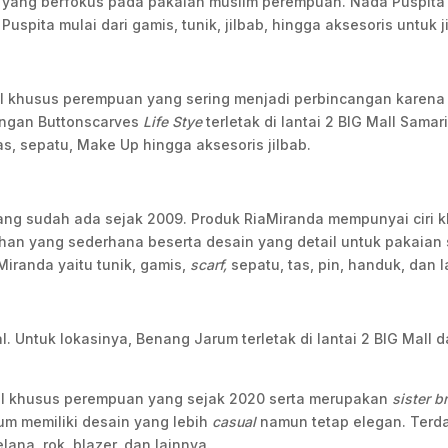
l yang berfokus pada pakaian muslim perempuan. Nada Puspita te
pita mulai dari gamis, tunik, jilbab, hingga aksesoris untuk j
al khusus perempuan yang sering menjadi perbincangan karen
engan Buttonscarves
Life Stye
terletak di lantai 2 BIG Mall Sam
 tas, sepatu, Make Up hingga aksesoris jilbab.
ang sudah ada sejak 2009. Produk RiaMiranda mempunyai ciri k
an yang sederhana beserta desain yang detail untuk pakaian 
Miranda yaitu tunik, gamis,
scarf,
sepatu, tas, pin, handuk, dan 
l. Untuk lokasinya, Benang Jarum terletak di lantai 2 BIG Mall 
l khusus perempuan yang sejak 2020 serta merupakan
sister 
um memiliki desain yang lebih
casual
namun tetap elegan. Terda
elana, rok, blazer, dan lainnya.