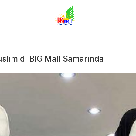
slim di BIG Mall Samarinda