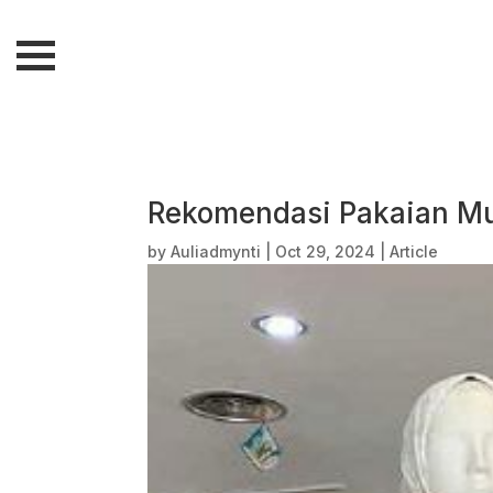
Rekomendasi Pakaian Mu
by
Auliadmynti
|
Oct 29, 2024
|
Article