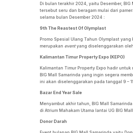
Di bulan terakhir 2024, yaitu Desember, B
tersebut seru dan beragam mulai dari pame
selama bulan Desember 2024 :
9th The Reastest Of Olymplast
Promo Spesial Ulang Tahun Olymplast yang k
merupakan
event
yang diselenggarakan ole
Kalimantan Timur Property Expo (KEPO)
Kalimantan Timur Property Expo hadir untu
BIG Mall Samarinda yang ingin segera memb
ini akan diselenggarakan pada tanggal 9 –
Bazar End Year Sale
Menyambut akhir tahun, BIG Mall Samarin
di Atrium Mahakam Utama lantai UG BIG Mall
Donor Darah
Event bulanan BIG Mall Samarinda yaitu Don