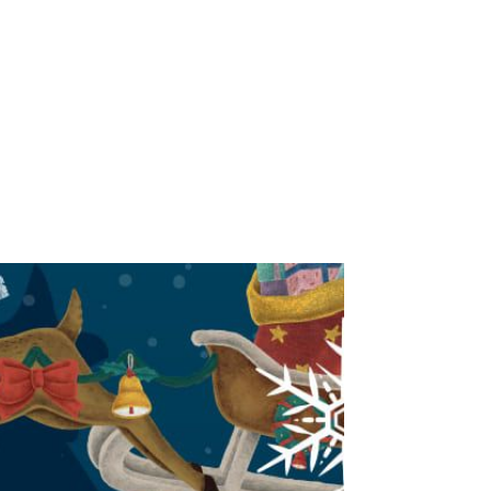
situs slot gacor
situs slot gacor
situs slot gacor
situs slot gacor
link slot gacor
link slot gacor
toto togel
situs slot
toto slot
toto slot
toto slot
situs slot
slot gacor
situs slot
slot gacor
slot gacor
toto slot
bento4d
bento4d
bento4d
bento4d
bento4d
slot resmi
slot resmi
rtp slot