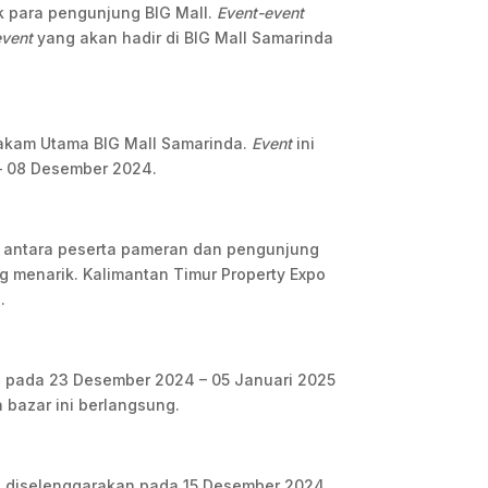
 para pengunjung BIG Mall.
Event-event
event
yang akan hadir di BIG Mall Samarinda
hakam Utama BIG Mall Samarinda.
Event
ini
– 08 Desember 2024.
i antara peserta pameran dan pengunjung
 menarik. Kalimantan Timur Property Expo
.
n pada 23 Desember 2024 – 05 Januari 2025
 bazar ini berlangsung.
kan diselenggarakan pada 15 Desember 2024