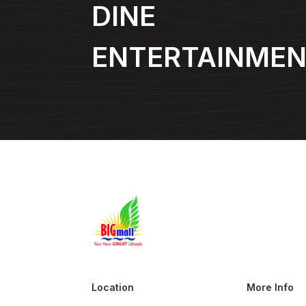
DINE
ENTERTAINME
Location
More Info