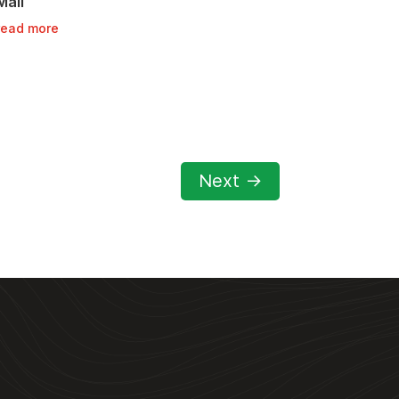
Mall
read more
Next
→