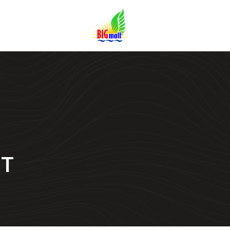
R
D’
Ma
NT
Pr
di
Ti
Bo
S