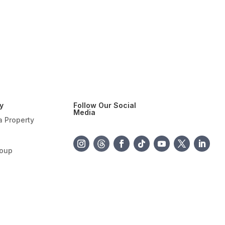
 Specs BIG Mall
kmati Promo Hartadinata
G Mall Samarinda
ecent
Comments
o comments to show.
y
Follow Our Social
Media
a Property
roup