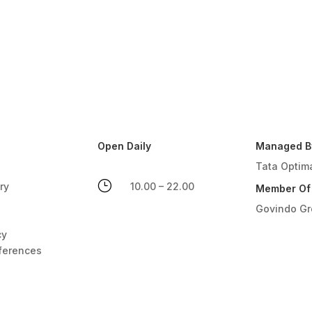
Dr
Ni
BI
R
N
Open Daily
Managed B
Tata Optim
}
ry
10.00 – 22.00
Member Of
Govindo G
cy
ferences