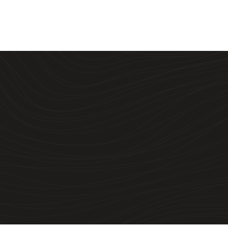
Search
ecent Posts
COCO Akhirnya Buka di BIG
ll Samarinda.
omo Everbest Buy 1 Get 1
 BIG Mall Samarinda
mephoria Buka Pop-Up
oth di BIG Mall Samarinda!
ERBU Promo BUY 1 GET 1