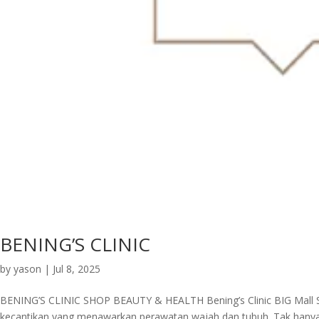
BENING’S CLINIC
by
yason
|
Jul 8, 2025
BENING’S CLINIC SHOP BEAUTY & HEALTH Bening’s Clinic BIG Mall S
kecantikan yang menawarkan perawatan wajah dan tubuh. Tak hanya 